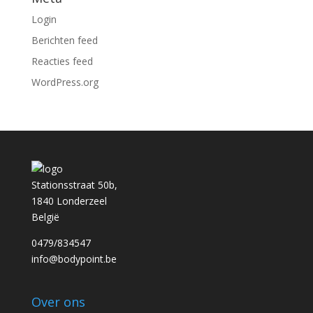
Login
Berichten feed
Reacties feed
WordPress.org
Stationsstraat 50b,
1840 Londerzeel
België
0479/834547
info@bodypoint.be
Over ons